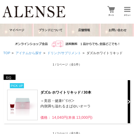
マイページ
ブランドについて
店舗情報
お問い合わせ
TOP
>
アイテムから探す
>
ドリンク/サプリメント
>
ダズルホワイトリキッド
1 / 1ページ
（全1件）
6位
PICK UP
ダズル ホワイトリキッド / 30本
＜美容・健康ﾄﾞﾘﾝｸ＞
内側満ち溢れるまばゆいオーラ
価格： 14,040円(本体 13,000円)
1 / 1ページ
（全1件）